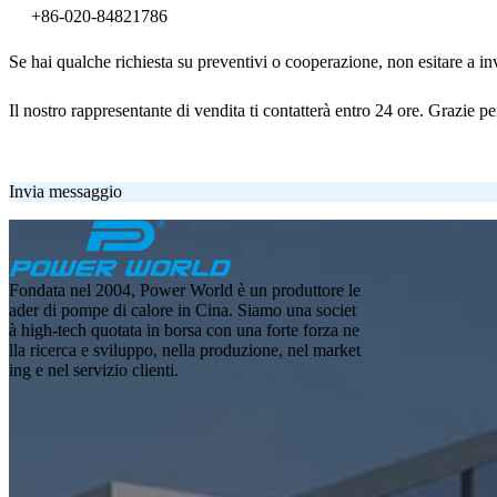
+86-020-84821786
Se hai qualche richiesta su preventivi o cooperazione, non esitare a inv
Il nostro rappresentante di vendita ti contatterà entro 24 ore. Grazie per 
Invia messaggio
Fondata nel 2004, Power World è un produttore le
ader di pompe di calore in Cina. Siamo una societ
à high-tech quotata in borsa con una forte forza ne
lla ricerca e sviluppo, nella produzione, nel market
ing e nel servizio clienti.