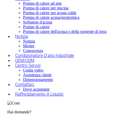
Pompa di calore ad aria
Pompa di calore per piscina
Pompa di calore per acqua calda
Pompa di calore acqua/geotermica
Serbatoio d'acqua
Pompe di calore
Pompa di calore dell'acqua o della sorgente di terra
Notizia
Notizia
Mostre
Conoscenza
Condizionatore D'aria Industriale
OEM/ODM
Centro Servizi
Guida video
Assistenza clienti
Dimensionamento
Contattaci
Dove acquistare
Raffreddamento-A Liquido
Hai domande?