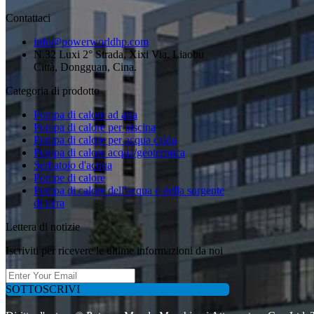
Contattaci
info@powerworldhp.com
N.32 Luxi 2° Strada, Xixi Via, Liaobu
Città, Dongguan, Cina.
Categoria di prodotto
Pompa di calore ad aria
Pompa di calore per piscina
Pompa di calore per acqua calda
Pompa di calore acqua/geotermica
Serbatoio d'acqua
Pompe di calore
Pompa di calore dell'acqua o della sorgente
di terra
Lettera di notizie
Iscriviti per ricevere le ultime informazioni da noi
SOTTOSCRIVI