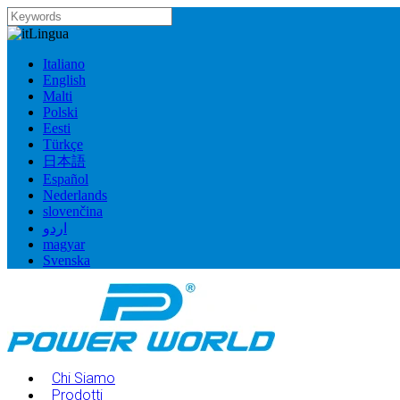
Lingua
Italiano
English
Malti
Polski
Eesti
Türkçe
日本語
Español
Nederlands
slovenčina
اردو
magyar
Svenska
Chi Siamo
Prodotti